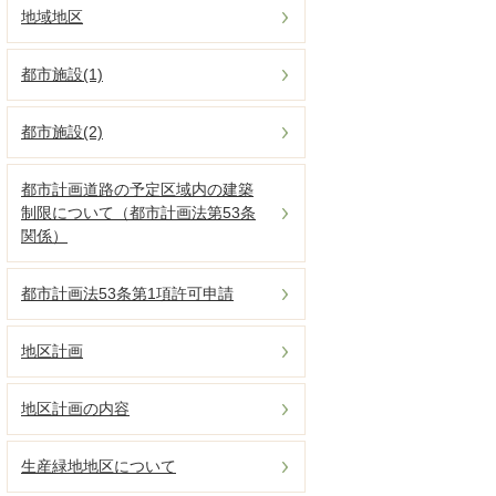
地域地区
都市施設(1)
都市施設(2)
都市計画道路の予定区域内の建築
制限について（都市計画法第53条
関係）
都市計画法53条第1項許可申請
地区計画
地区計画の内容
生産緑地地区について