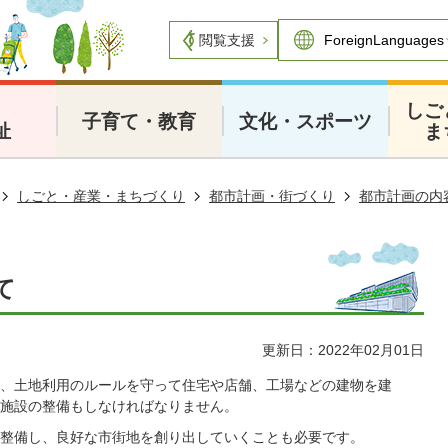
閲覧支援
・
しご
子育て・教育
文化・スポーツ
祉
ま
しごと・産業・まちづくり
都市計画・街づくり
都市計画の内
て
更新日：2022年02月01日
、土地利用のルールを守って住宅や店舗、工場などの建物を建
施設の整備もしなければなりません。
整備し、良好な市街地を創り出していくことも必要です。