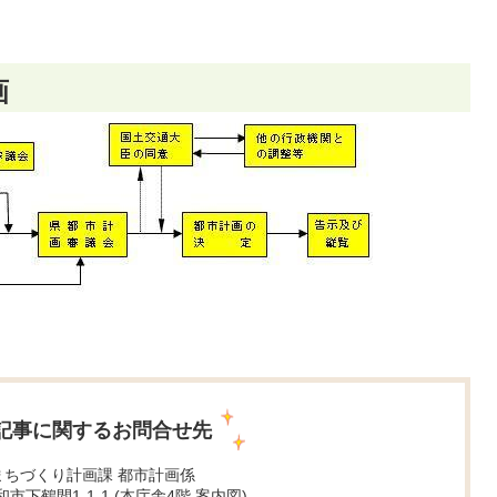
画
記事に関するお問合せ先
まちづくり計画課 都市計画係
大和市下鶴間1-1-1 (本庁舎4階
案内図
)