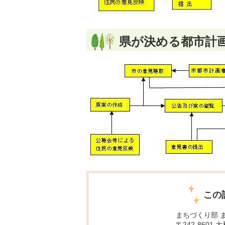
県が決める都市計
この
まちづくり部 
〒242-8601 