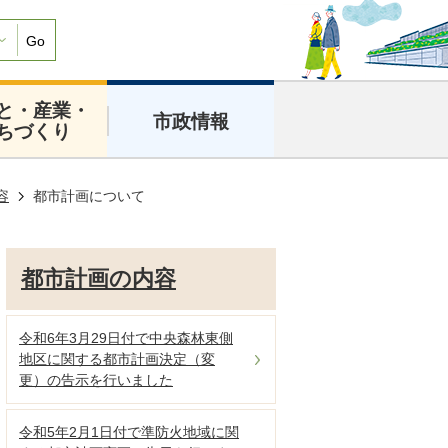
Go
と・産業・
市政情報
ちづくり
容
都市計画について
都市計画の内容
令和6年3月29日付で中央森林東側
地区に関する都市計画決定（変
更）の告示を行いました
令和5年2月1日付で準防火地域に関