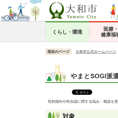
医療
くらし・環境
健康福
現在のページ
大和市公式ホームページ
やまとSOGI派
性的指向や性自認に関する悩み・相談を受
対象