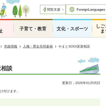
閲覧支援
・
しご
子育て・教育
文化・スポーツ
祉
ま
市政情報
人権・男女共同参画
やまとSOGI派遣相談
遣相談
更新日：2026年01月05日
け付けます。