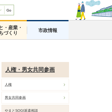
Go
と・産業・
市政情報
ちづくり
人権・男女共同参画
人権
男女共同参画
やまとSOGI派遣相談