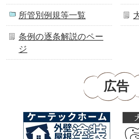
所管別例規等一覧
条例の逐条解説のペー
ジ
広告