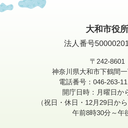
大和市役
法人番号50000201
〒242-8601
神奈川県大和市下鶴間一
電話番号：046-263-1
開庁日時：月曜日か
（祝日・休日・12月29日か
午前8時30分～午