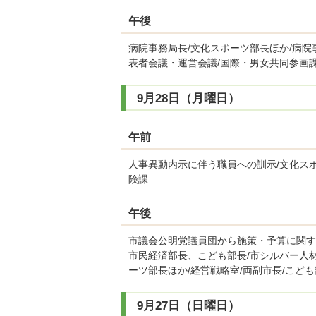
午後
病院事務局長/文化スポーツ部長ほか/病院
表者会議・運営会議/国際・男女共同参画課
9月28日（月曜日）
午前
人事異動内示に伴う職員への訓示/文化スポ
険課
午後
市議会公明党議員団から施策・予算に関する
市民経済部長、こども部長/市シルバー人
ーツ部長ほか/経営戦略室/両副市長/こど
9月27日（日曜日）