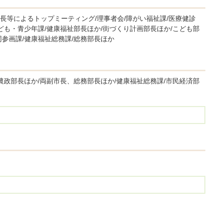
長等によるトップミーティング/理事者会/障がい福祉課/医療健診
ども・青少年課/健康福祉部長ほか/街づくり計画部長ほか/こども部
参画課/健康福祉総務課/総務部長ほか
農政部長ほか/両副市長、総務部長ほか/健康福祉総務課/市民経済部