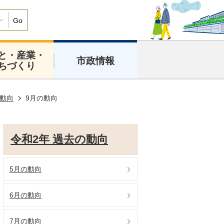
Go
と・産業・
市政情報
ちづくり
の動向
9月の動向
令和2年 過去の動向
5月の動向
6月の動向
7月の動向