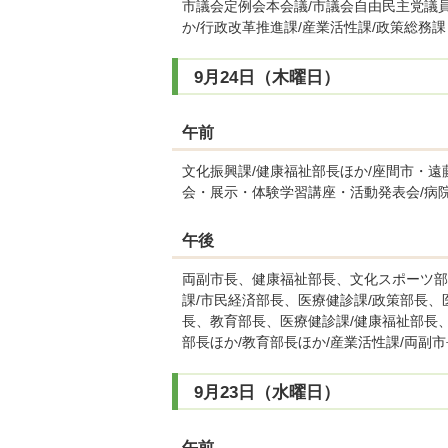
市議会定例会本会議/市議会自由民主党議員
か/行政改革推進課/産業活性課/政策総務課
9月24日（木曜日）
午前
文化振興課/健康福祉部長ほか/座間市・
会・展示・体験学習講座・活動発表会/病
午後
両副市長、健康福祉部長、文化スポーツ部
課/市民経済部長、医療健診課/政策部長、
長、教育部長、医療健診課/健康福祉部長、
部長ほか/教育部長ほか/産業活性課/両副
9月23日（水曜日）
午前