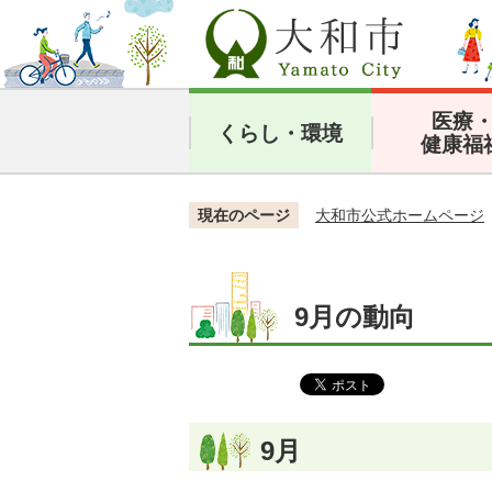
医療
くらし・環境
健康福
現在のページ
大和市公式ホームページ
9月の動向
9月