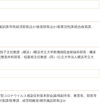
健診課/市民経済部長ほか/政策部長ほか/産業活性課/総合政策課、
悦子主任教授（横浜）/横浜市立大学附属病院放射線科部長・幡多
院整形外科部長・稲葉裕主任教授（同）/公立大学法人横浜市立大
新型コロナウイルス感染症対策本部会議/両副市長、教育長、部長等
対策課/医事課、経営戦略室/都市施設部長ほか