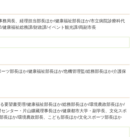
事務局長、経理担当部長ほか/健康福祉部長ほか/市立病院診療科代
/健康福祉総務課/財政課/イベント観光課/両副市長
ーツ部長ほか/健康福祉部長ほか/危機管理監/総務部長ほか/介護保
要望書受理/健康福祉部長ほか/総務部長ほか/環境農政部長ほか/
材センター・片山鑛藏理事長ほか/健康都市大学・副学長、文化スポ
も部長ほか/環境農政部長、こども部長ほか/文化スポーツ部長ほか