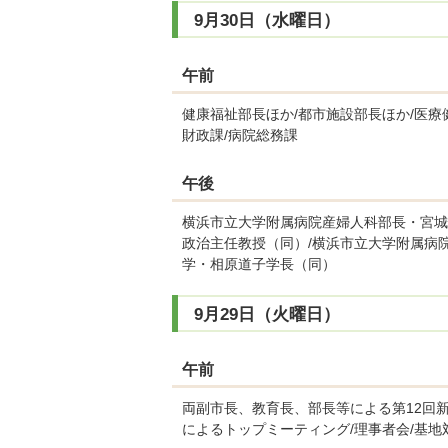
9月30日（水曜日）
午前
健康福祉部長ほか/都市施設部長ほか/医療
財政課/病院総務課
午後
横浜市立大学附属病院産婦人科部長・宮城
政治主任教授（同）/横浜市立大学附属病
学・相原道子学長（同）
9月29日（火曜日）
午前
両副市長、教育長、部長等による第12回
によるトップミーティング/理事者会/基地