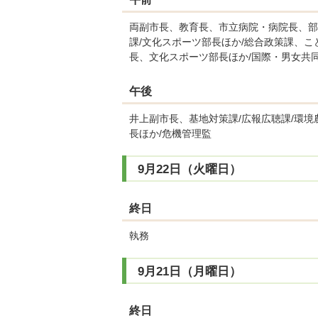
両副市長、教育長、市立病院・病院長、部
課/文化スポーツ部長ほか/総合政策課、こ
長、文化スポーツ部長ほか/国際・男女共同
午後
井上副市長、基地対策課/広報広聴課/環境
長ほか/危機管理監
9月22日（火曜日）
終日
執務
9月21日（月曜日）
終日