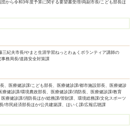
団から令和3年度予算に関する要望書受理/両副市長/こども部長ほ
遠藤三紀夫市長/やまと生涯学習ねっとわぁくボランティア講師の
院事務局長/道路安全対策課
長、医療健診課/こども部長、医療健診課/都市施設部長、医療健診
医療健診課/環境農政部長、医療健診課/消防長、医療健診課/教育
医療健診課/消防長ほか/総務課/管財課、環境総務課/文化スポーツ
市長/市民経済部長ほか/公共建築課、ほいく課/広報広聴課