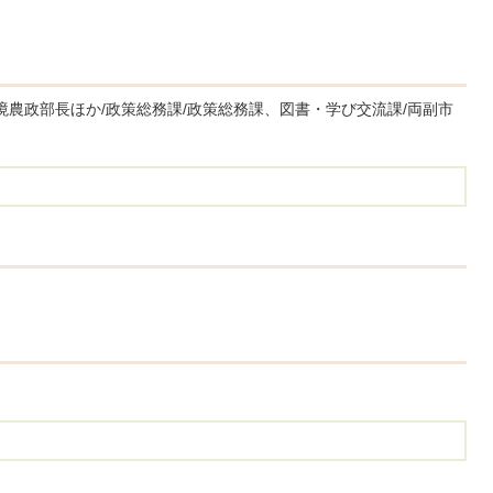
境農政部長ほか/政策総務課/政策総務課、図書・学び交流課/両副市