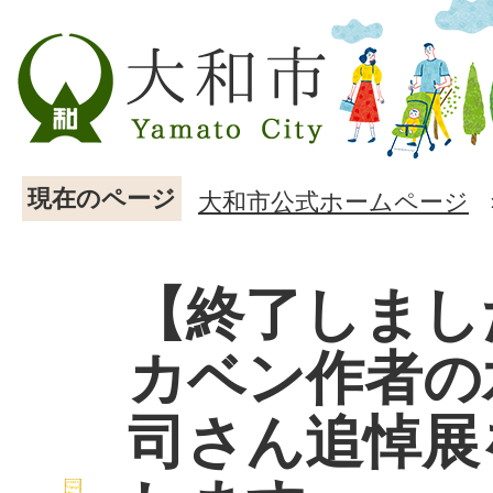
現在のページ
大和市公式ホームページ
【終了しまし
カベン作者の
司さん追悼展