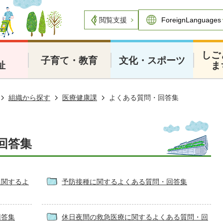
閲覧支援
・
しご
子育て・教育
文化・スポーツ
祉
ま
組織から探す
医療健康課
よくある質問・回答集
回答集
に関するよ
予防接種に関するよくある質問・回答集
回答集
休日夜間の救急医療に関するよくある質問・回