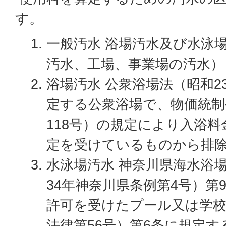
す。
一般汚水 浴場汚水及び水泳
汚水、工場、事業場の汚水）
浴場汚水 公衆浴場法（昭和2
定する公衆浴場で、物価統制
118号）の規定により入浴
定を受けているものから排
水泳場汚水 神奈川県海水浴
34年神奈川県条例第4号）第
許可を受けたプール又は学校
法律第56号）第6条に規定