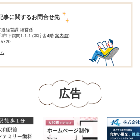
記事に関するお問合せ先
水道経営課 経営係
大和市下鶴間1-1-1 (本庁舎4階
案内図
)
5720
ム
広告