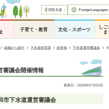
閲覧支援
・
しご
子育て・教育
文化・スポーツ
祉
ま
組織から探す
下水道経営課
経営係
下水道運営審議会
営審議会開催情報
更新日：2026年07月03日
大和市下水道運営審議会