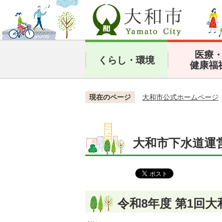
医療
くらし・環境
健康福
現在のページ
大和市公式ホームページ
大和市下水道運
令和8年度 第1回