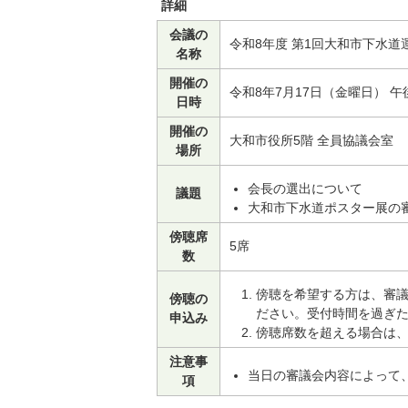
詳細
会議の
令和8年度 第1回大和市下水道
名称
開催の
令和8年7月17日（金曜日） 午
日時
開催の
大和市役所5階 全員協議会室
場所
会長の選出について
議題
大和市下水道ポスター展の
傍聴席
5席
数
傍聴を希望する方は、審議
傍聴の
ださい。受付時間を過ぎ
申込み
傍聴席数を超える場合は
注意事
当日の審議会内容によって
項