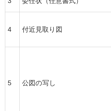
3
委任状（任意書式）
4
付近見取り図
5
公図の写し