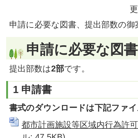
更
申請に必要な図書、提出部数の御
申請に必要な図書
提出部数は
2部
です。
1 申請書
書式のダウンロードは下記ファイ
都市計画施設等区域内行為許可申
ル: 47.5KB)