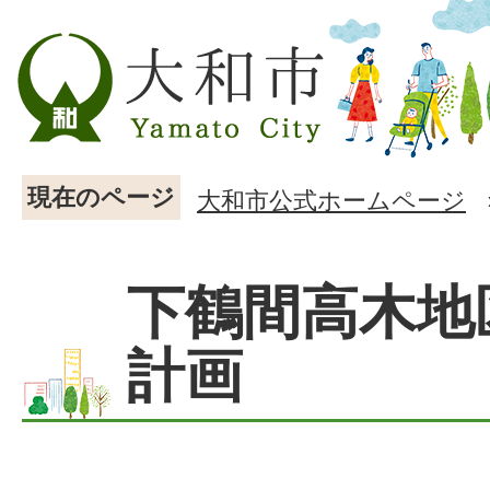
現在のページ
大和市公式ホームページ
下鶴間高木地
計画