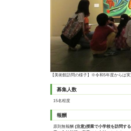
【美術館訪問の様子】※令和5年度からは実
募集人数
15名程度
報酬
原則無報酬
(注意)授業で小学校を訪問す