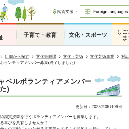
閲覧支援
・
しご
子育て・教育
文化・スポーツ
祉
ま
組織から探す
文化振興課
文化・芸術
文化芸術事業
対
ボランティアメンバー募集(終了しました)
ャベルボランティアメンバー
た)
更新日：2025年05月09日
術鑑賞授業を行うボランティアメンバーを募集します。
る喜びを共有しませんか？
会への貢献にもつながる本事業への多くの参加をお待ちしていま