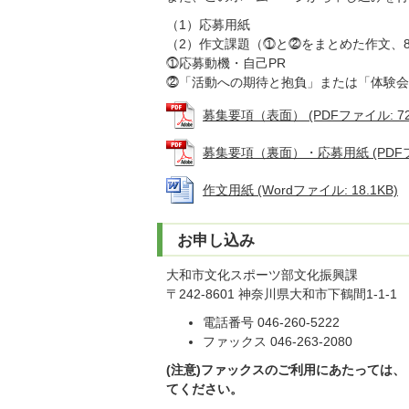
（1）応募用紙
（2）作文課題（⓵と⓶をまとめた作文、8
⓵応募動機・自己PR
⓶「活動への期待と抱負」または「体験会
募集要項（表面） (PDFファイル: 724
募集要項（裏面）・応募用紙 (PDFファイ
作文用紙 (Wordファイル: 18.1KB)
お申し込み
大和市文化スポーツ部文化振興課
〒242-8601 神奈川県大和市下鶴間1-1-1
電話番号 046-260-5222
ファックス 046-263-2080
(注意)ファックスのご利用にあたっては
てください。