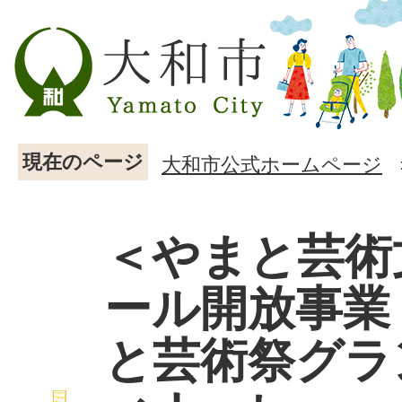
現在のページ
大和市公式ホームページ
＜やまと芸術
ール開放事業
と芸術祭グラ