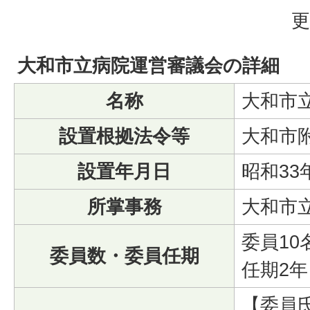
更
大和市立病院運営審議会の詳細
名称
大和市
設置根拠法令等
大和市
設置年月日
昭和33
所掌事務
大和市
委員10
委員数・委員任期
任期2年
【委員