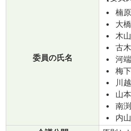
楠原
大橋
木山
古木
委員の氏名
河端
梅下
川越
山本
南渕
内山