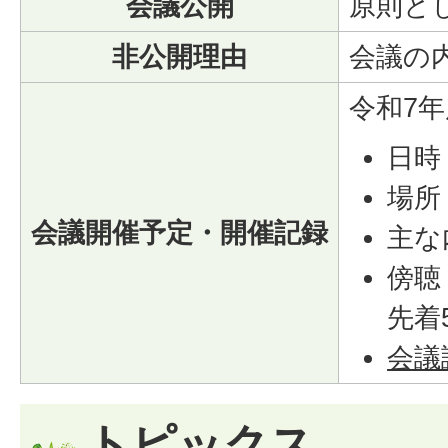
会議公開
原則と
非公開理由
会議の
令和7
日時
場所
会議開催予定・開催記録
主な
傍聴
先着
会議
トピックス