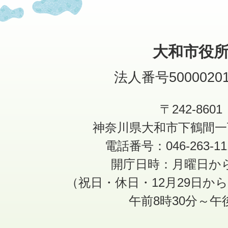
大和市役
法人番号50000201
〒242-8601
神奈川県大和市下鶴間一
電話番号：046-263-1
開庁日時：月曜日か
（祝日・休日・12月29日か
午前8時30分～午