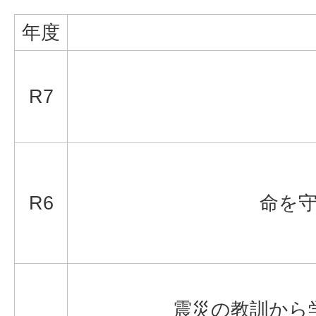
年度
R7
R6
命を守
震災の教訓から