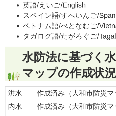
英語/えいご/
English
スペイン語/すぺいんご/
Span
ベトナム語/べとなむご/Vietna
タガログ語/たがろぐご/Tagal
水防法に基づく
マップの作成状
洪水
作成済み（大和市防災マ
内水
作成済み（大和市防災マ