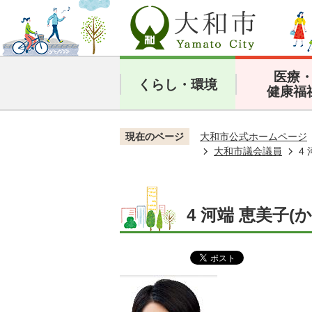
医療
くらし・環境
健康福
現在のページ
大和市公式ホームページ
大和市議会議員
4
4 河端 恵美子