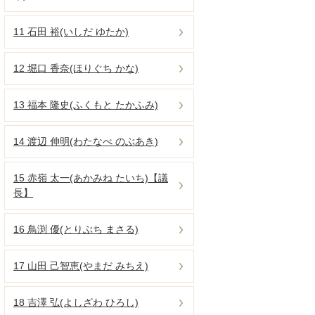
11 石田 裕(いしだ ゆたか)
12 堀口 香奈(ほりぐち かな)
13 福本 隆史(ふくもと たかふみ)
14 渡辺 伸明(わたなべ のぶあき)
15 赤嶺 太一(あかみね たいち)【議
長】
16 鳥渕 優(とりぶち まさる)
17 山田 己智恵(やまだ みちえ)
18 吉澤 弘(よしざわ ひろし)