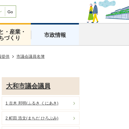
Go
と・産業・
市政情報
ちづくり
報提供
市議会議員名簿
大和市議会議員
1 古木 邦明(ふるき くにあき)
2 町田 浩文(まちだ ひろぶみ)