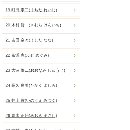
19 町田 零二(まちだ れいじ)
20 木村 賢一(きむら けんいち)
21 吉田 奈々(よしだ なな)
22 布瀬 恵(ふせ めぐみ)
23 大波 修二(おおなみ しゅうじ)
24 高久 良美(たかく よしみ)
25 井上 貢(いのうえ みつぐ)
26 青木 正始(あおき まさし)