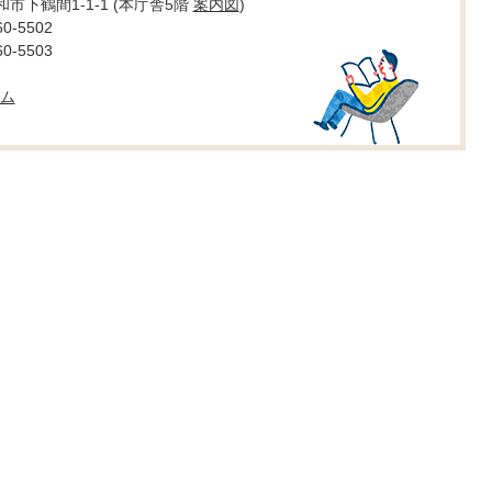
大和市下鶴間1-1-1 (本庁舎5階
案内図
)
0-5502
0-5503
ム