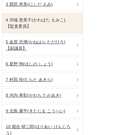
3 西田 恵美(にしだ えみ)
4 河端 恵美子(かわばた えみこ)
【監査委員】
5 金原 忠博(かねはら ただひろ)
【副議長】
6 星野 翔(ほしの しょう)
7 村田 玲(むらた あきら)
8 河内 孝彰(かわち たかあき)
9 北島 康平(きたじま こうへい)
10 堀合 研二郎(ほりあい けんじろ
う)