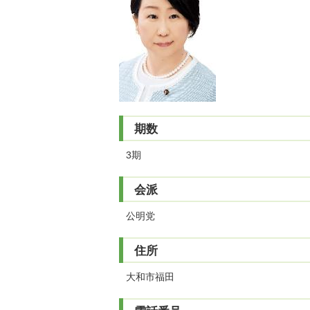
期数
3期
会派
公明党
住所
大和市福田