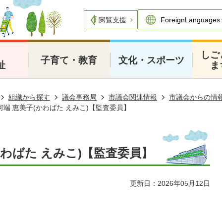
閲覧支援
・
しご
子育て・教育
文化・スポーツ
祉
ま
組織から探す
議会事務局
市議会関連情報
市議会からの情
 河端 恵美子(かわばた えみこ)【監査委員】
(かわばた えみこ)【監査委員】
更新日：2026年05月12日