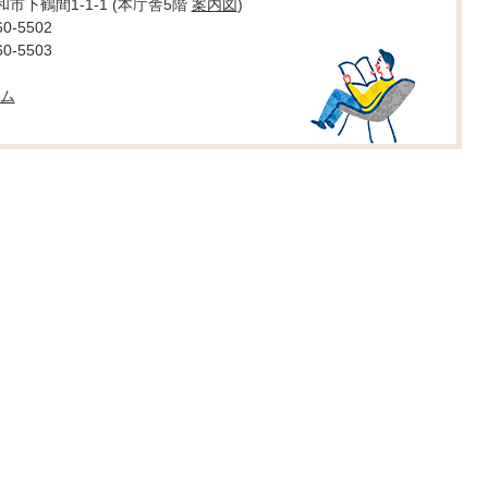
大和市下鶴間1-1-1 (本庁舎5階
案内図
)
0-5502
0-5503
ム