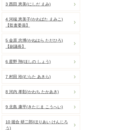
3 西田 恵美(にしだ えみ)
4 河端 恵美子(かわばた えみこ)
【監査委員】
5 金原 忠博(かねはら ただひろ)
【副議長】
6 星野 翔(ほしの しょう)
7 村田 玲(むらた あきら)
8 河内 孝彰(かわち たかあき)
9 北島 康平(きたじま こうへい)
10 堀合 研二郎(ほりあい けんじろ
う)