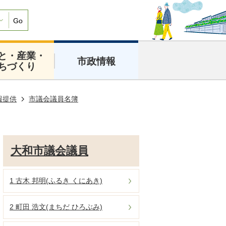
Go
と・産業・
市政情報
ちづくり
報提供
市議会議員名簿
大和市議会議員
1 古木 邦明(ふるき くにあき)
2 町田 浩文(まちだ ひろぶみ)