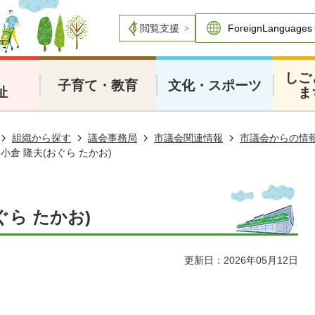
閲覧支援
・
しご
子育て・教育
文化・スポーツ
祉
ま
組織から探す
議会事務局
市議会関連情報
市議会からの情
8 小倉 隆夫(おぐら たかお)
おぐら たかお)
更新日：2026年05月12日