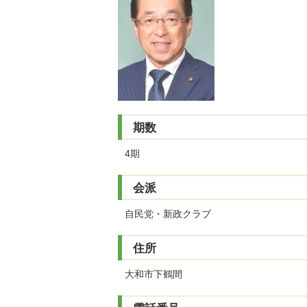
期数
4期
会派
自民党・新政クラブ
住所
大和市下鶴間