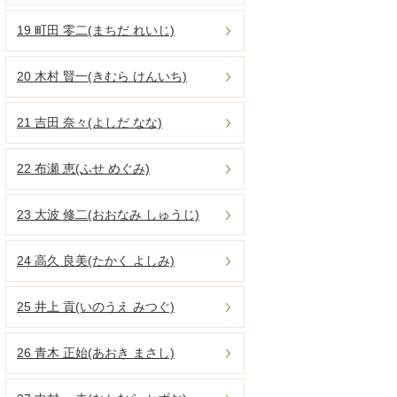
19 町田 零二(まちだ れいじ)
20 木村 賢一(きむら けんいち)
21 吉田 奈々(よしだ なな)
22 布瀬 恵(ふせ めぐみ)
23 大波 修二(おおなみ しゅうじ)
24 高久 良美(たかく よしみ)
25 井上 貢(いのうえ みつぐ)
26 青木 正始(あおき まさし)