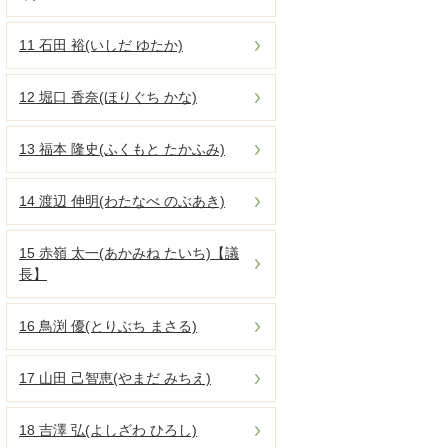
11 石田 裕(いしだ ゆたか)
12 堀口 香奈(ほりぐち かな)
13 福本 隆史(ふくもと たかふみ)
14 渡辺 伸明(わたなべ のぶあき)
15 赤嶺 太一(あかみね たいち)【議
長】
16 鳥渕 優(とりぶち まさる)
17 山田 己智恵(やまだ みちえ)
18 吉澤 弘(よしざわ ひろし)