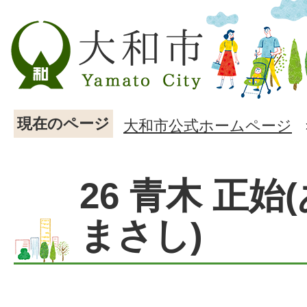
現在のページ
大和市公式ホームページ
26 青木 正始
まさし)