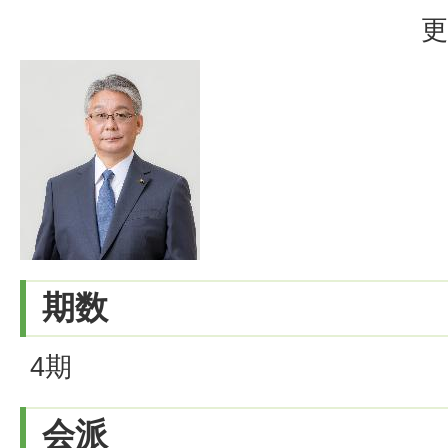
更
期数
4期
会派