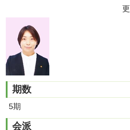
更
期数
5期
会派