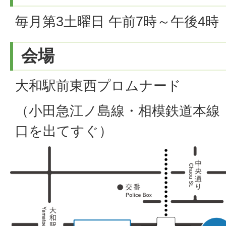
毎月第3土曜日 午前7時～午後4
会場
大和駅前東西プロムナード
（小田急江ノ島線・相模鉄道本線
口を出てすぐ）