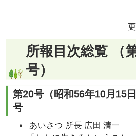
更
所報目次総覧 （第
号）
第20号（昭和56年10月15
号
あいさつ 所長 広田 清一