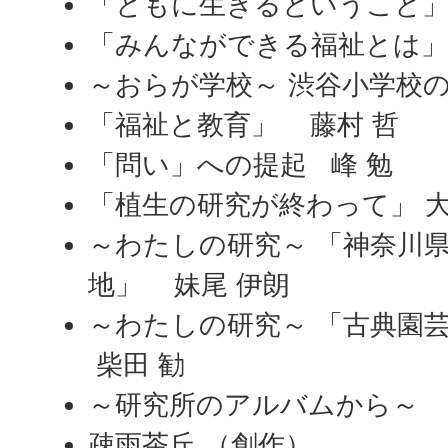
「ともに生きるということ」 
「みんなができる福祉とは」 
～おらが学校～ 渋谷小学校
「福祉と教育」 藤村 哲
「問い」への提起 峰 勉
「植生の研究が終わって」 大
～わたしの研究～ 「神奈川
地」 妹尾 伊朗
～わたしの研究～ 「古典園
柴田 勧
～研究所のアルバムから～
疎雨茶丘 （創作）