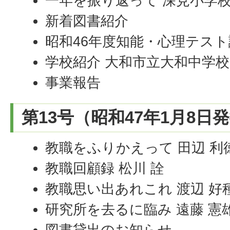
一年を振り返って 深見小学校
新着図書紹介
昭和46年度知能・心理テス
学校紹介 大和市立大和中学校
事業報告
第13号（昭和47年1月8日
教職をふりかえって 田辺 利
教職回顧録 松川 詮
教職思い出あれこれ 渡辺 好
研究所を去るに臨み 遠藤 憲
図書貸出のお知らせ