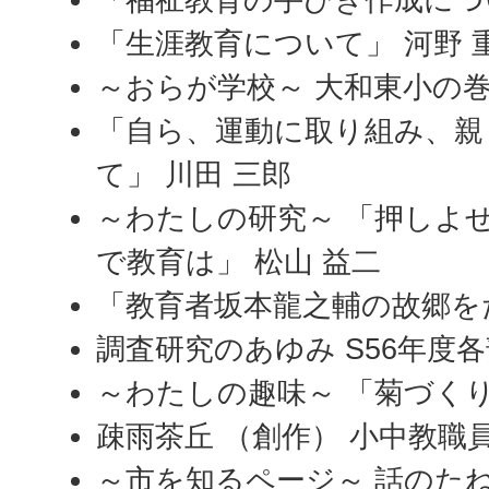
「生涯教育について」 河野 
～おらが学校～ 大和東小の
「自ら、運動に取り組み、親
て」 川田 三郎
～わたしの研究～ 「押しよ
で教育は」 松山 益二
「教育者坂本龍之輔の故郷をた
調査研究のあゆみ S56年度
～わたしの趣味～ 「菊づくり
疎雨茶丘 （創作） 小中教職
～市を知るページ～ 話のた