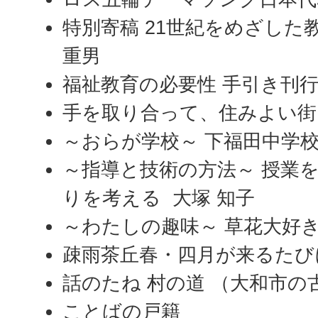
特別寄稿 21世紀をめざした
重男
福祉教育の必要性 手引き刊
手を取り合って、住みよい街
～おらが学校～ 下福田中学
～指導と技術の方法～ 授業
りを考える 大塚 知子
～わたしの趣味～ 草花大好き
疎雨茶丘春・四月が来るたび
話のたね 村の道 （大和市の
ことばの戸籍