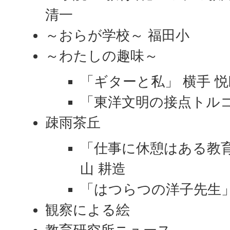
清一
～おらが学校～ 福田小
～わたしの趣味～
「ギターと私」 横手 悦
「東洋文明の接点トルコ
疎雨茶丘
「仕事に休憩はある教
山 耕造
「はつらつの洋子先生」
観察による絵