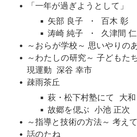
「一年が過ぎようとして」
矢部 良子 ・ 百木 彰
涛崎 純子 ・ 久津間 仁
～おらが学校～ 思いやりの
～わたしの研究～ 子どもた
現運動 深谷 幸市
疎雨茶丘
萩・松下村塾にて 大和
故郷を偲ぶ 小池 正次
～指導と技術の方法～ 考えて
話のたね