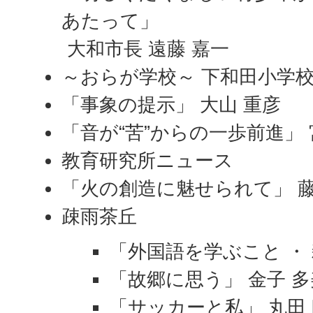
あたって」
大和市長 遠藤 嘉一
～おらが学校～ 下和田小学
「事象の提示」 大山 重彦
「音が“苦”からの一歩前進」 
教育研究所ニュース
「火の創造に魅せられて」 藤
疎雨茶丘
「外国語を学ぶこと ・ 
「故郷に思う」 金子 
「サッカーと私」 丸田