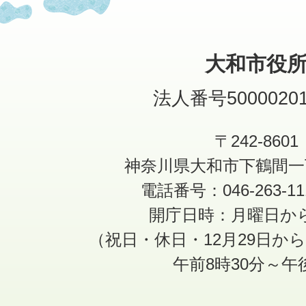
大和市役
法人番号50000201
〒242-8601
神奈川県大和市下鶴間一
電話番号：046-263-1
開庁日時：月曜日か
（祝日・休日・12月29日か
午前8時30分～午