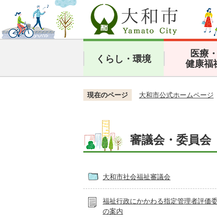
医療
くらし・環境
健康福
現在のページ
大和市公式ホームページ
審議会・委員会
大和市社会福祉審議会
福祉行政にかかわる指定管理者評価委
の案内