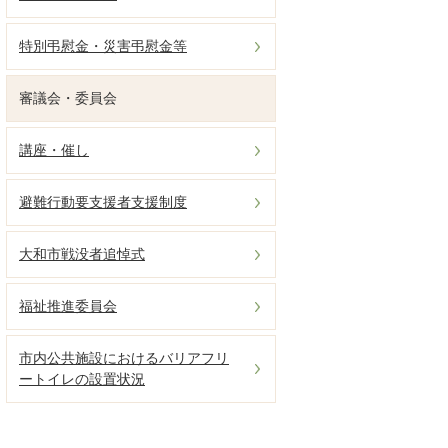
特別弔慰金・災害弔慰金等
審議会・委員会
講座・催し
避難行動要支援者支援制度
大和市戦没者追悼式
福祉推進委員会
市内公共施設におけるバリアフリ
ートイレの設置状況