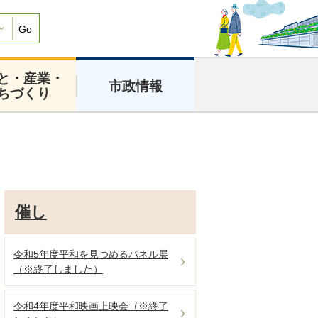
Go
と・産業・
市政情報
ちづくり
催し
令和5年度平和を見つめるパネル展
（※終了しました）
令和4年度平和映画上映会（※終了