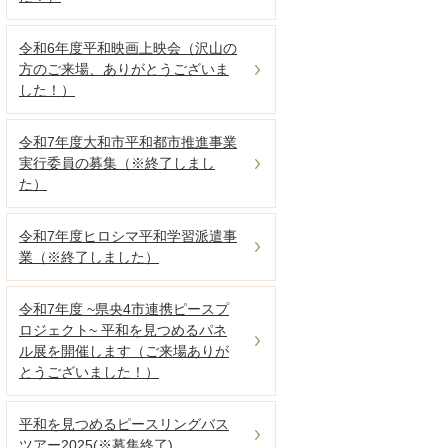
令和6年度平和映画上映会（沢山の
方のご来場、ありがとうございま
した！）
令和7年度大和市平和都市推進事業
実行委員の募集（※終了しまし
た）
令和7年度ヒロシマ平和学習派遣事
業（※終了しました）
令和7年度 ~県央4市連携ピースプ
ロジェクト~ 平和を見つめるパネ
ル展を開催します（ご来場ありが
とうございました！）
平和を見つめるピースリングバス
ツアー2025(※募集終了)