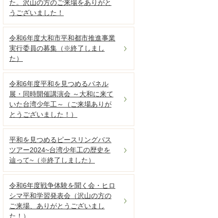
た。沢山の方のご来場をありがと
うございました！
令和6年度大和市平和都市推進事業
実行委員の募集（※終了しまし
た）
令和6年度平和を見つめるパネル
展・同時開催講演会 ～大和に来て
いた台湾少年工～（ご来場ありが
とうございました！）
平和を見つめるピースリングバス
ツアー2024~台湾少年工の歴史を
辿って~（※終了しました）
令和6年度戦争体験を聞く会・ヒロ
シマ平和学習発表会（沢山の方の
ご来場、ありがとうございまし
た！）