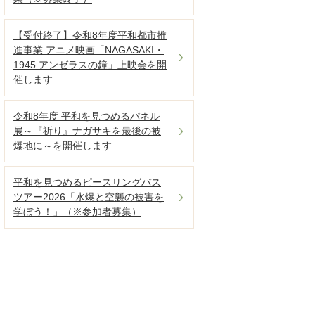
【受付終了】令和8年度平和都市推
進事業 アニメ映画「NAGASAKI・
1945 アンゼラスの鐘」上映会を開
催します
令和8年度 平和を見つめるパネル
展～『祈り』ナガサキを最後の被
爆地に～を開催します
平和を見つめるピースリングバス
ツアー2026「水爆と空襲の被害を
学ぼう！」（※参加者募集）