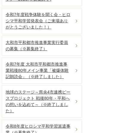
令和7年度戦争体験を聞く会・ヒロ
シマ平和学習発表会（ご来場あり
がとうございました！）
大和市平和都市推進事業実行委員
の募集（※募集終了）
令和7年度 大和市平和都市推進事
業戦後80年メイン事業「被爆体験
記朗読会」（※終了しました）
地球のステージ～県央4市連携ピー
スプロジェクト 戦後80年・平和へ
の想いを込めて～（※終了しまし
た）
令和8年度ヒロシマ平和学習派遣事
業（※募集終了）