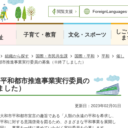
閲覧支援
・
しご
子育て・教育
文化・スポーツ
祉
ま
組織から探す
国際・市民共生課
国際・平和
平和
催し
都市推進事業実行委員の募集（※終了しました）
市平和都市推進事業実行委員の
ました）
更新日：2023年02月01日
大和市平和都市宣言の趣旨である「人類の永遠の平和を希求し、
平和に対する意識啓発を図るため、さまざまな平和事業を展開し
同し、事業を一緒に進めていただく実行委員を公募します。