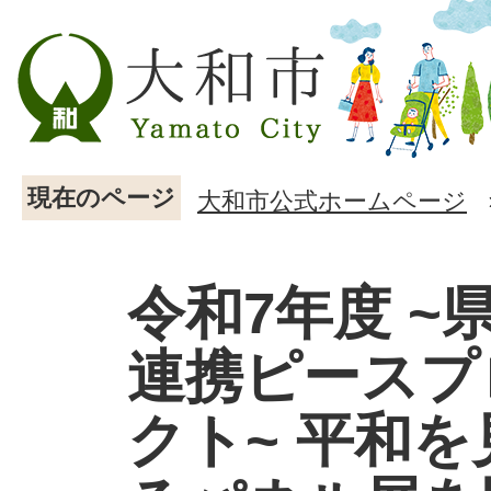
現在のページ
大和市公式ホームページ
令和7年度 ~
連携ピースプ
クト~ 平和