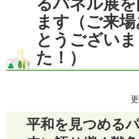
るパネル展を
ます（ご来場
とうございま
た！）
更
平和を見つめる