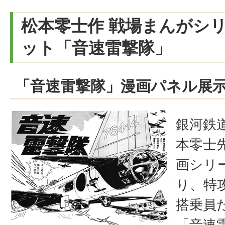
松本零士作 戦場まんがシリ
ット「音速雷撃隊」
「音速雷撃隊」漫画パネル展
銀河鉄
本零士
画シリ
り、特
搭乗員
「音速