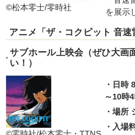
©松本零士/零時社
を展示
アニメ「ザ・コクピット 音速
サブホール上映会（ぜひ大画
い！）
・日時 
～10時
・場所
・入場料
©零時社/松本零士・TTNS