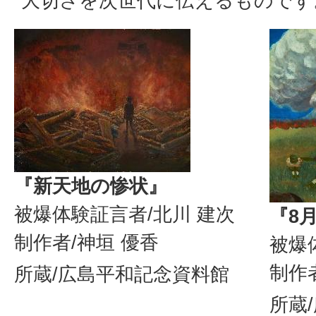
大切さを次世代に伝えるものです
『新天地の惨状』
被爆体験証言者/北川 建次
『8
制作者/神垣 優香
被爆
制作
所蔵/広島平和記念資料館
所蔵