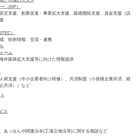
計画）作成のススメ
ー（KIP）
安定支援、創業促進・事業拡大支援、販路開拓支援、資金支援（設
援
TEC）
成、技術情報、交流・連携
ル
ォーム
海外販路拡大支援等に向けた情報提供
構
人材支援（中小企業者向け研修）、共済制度（小規模企業共済、経
止共済））など
イト
ビス
、あっせんや関連法令(工場立地法等)に関する相談など