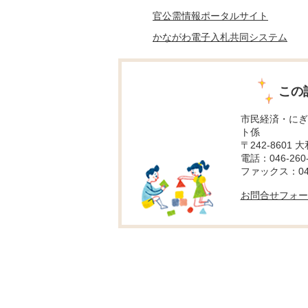
官公需情報ポータルサイト
かながわ電子入札共同システム
この
市民経済・にぎ
ト係
〒242-8601 
電話：046-260-
ファックス：046-
お問合せフォー