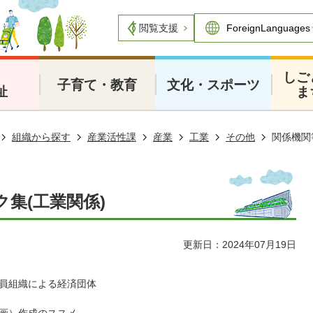
閲覧支援
・
しご
子育て・教育
文化・スポーツ
祉
ま
組織から探す
産業活性課
産業
工業
その他
関係機関
集(工業関係)
更新日：2024年07月19日
員組織による経済団体