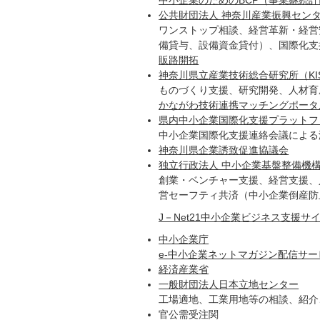
中小企業のためのBCP（事業継続
公共財団法人 神奈川産業振興センタ
ワンストップ相談、経営革新・経営
備貸与、設備資金貸付）、国際化支
販路開拓
神奈川県立産業技術総合研究所（KIS
ものづくり支援、研究開発、人材育
かながわ技術連携マッチングポータ
県内中小企業国際化支援プラットフ
中小企業国際化支援連絡会議による
神奈川県企業誘致促進協議会
独立行政法人 中小企業基盤整備機
創業・ベンチャー支援、経営支援、
営セーフティ共済（中小企業倒産防
J－Net21中小企業ビジネス支援サ
中小企業庁
e-中小企業ネットマガジン配信サー
経済産業省
一般財団法人日本立地センター
工場適地、工業用地等の相談、紹介
官公需受注関