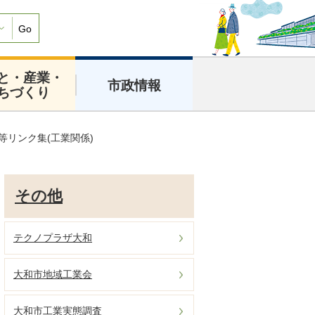
Go
と・産業・
市政情報
ちづくり
等リンク集(工業関係)
その他
テクノプラザ大和
大和市地域工業会
大和市工業実態調査