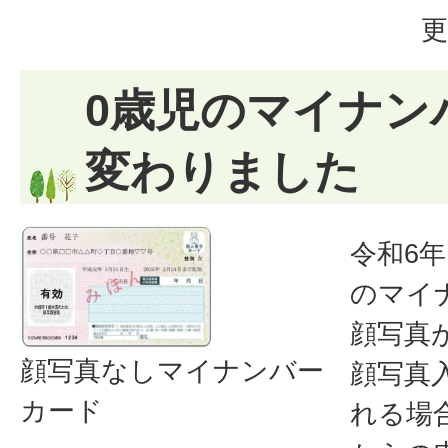
更
0歳児のマイナン
変わりました
令和6年
のマイ
顔写真
顔写真なしマイナンバー
顔写真
カード
れる場