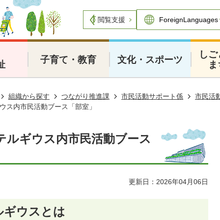
閲覧支援
・
しご
子育て・教育
文化・スポーツ
祉
ま
組織から探す
つながり推進課
市民活動サポート係
市民活
ウス内市民活動ブース「部室」
テルギウス内市民活動ブース
更新日：2026年04月06日
ルギウスとは