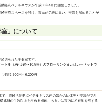
動拠点ベテルギウスが平成30年4月に開館しました。
市民交流スペースを設け、市民が気軽に集い、交流を深めることが
部室」について
で区切られた半個室です。
方メートル（約4.5畳〜10.5畳）のフローリングまたはカーペットで
額2,800円～6,200円）
体で、市民活動拠点ベテルギウス内のほかの団体等と交流ができ
構成員の半数以上を占める団体、あるいは市内に所在地を有する