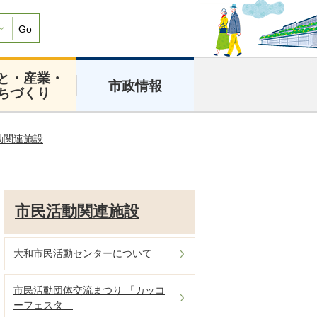
Go
と・産業・
市政情報
ちづくり
動関連施設
市民活動関連施設
大和市民活動センターについて
市民活動団体交流まつり 「カッコ
ーフェスタ」