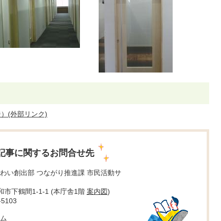
）(外部リンク)
記事に関するお問合せ先
わい創出部 つながり推進課 市民活動サ
大和市下鶴間1-1-1 (本庁舎1階
案内図
)
5103
ム