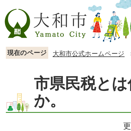
現在のページ
大和市公式ホームページ
市県民税とは
か。
更