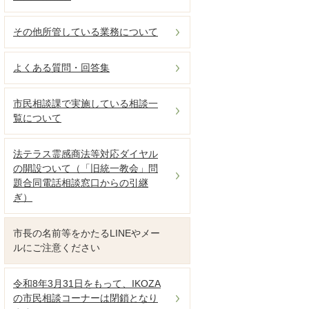
その他所管している業務について
よくある質問・回答集
市民相談課で実施している相談一
覧について
法テラス霊感商法等対応ダイヤル
の開設ついて（「旧統一教会」問
題合同電話相談窓口からの引継
ぎ）
市長の名前等をかたるLINEやメー
ルにご注意ください
令和8年3月31日をもって、IKOZA
の市民相談コーナーは閉鎖となり