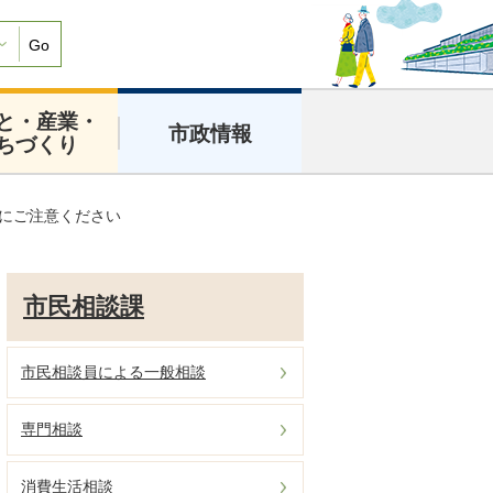
Go
と・産業・
市政情報
ちづくり
ルにご注意ください
市民相談課
市民相談員による一般相談
専門相談
消費生活相談