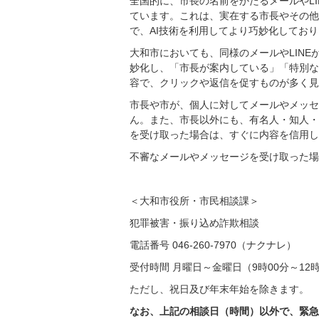
全国的に、市長の名前をかたるメールやL
ています。これは、実在する市長やその他
で、AI技術を利用してより巧妙化してお
大和市においても、同様のメールやLIN
妙化し、「市長が案内している」「特別な
容で、クリックや返信を促すものが多く見
市長や市が、個人に対してメールやメッセ
ん。また、市長以外にも、有名人・知人・
を受け取った場合は、すぐに内容を信用し
不審なメールやメッセージを受け取った場
＜大和市役所・市民相談課＞
犯罪被害・振り込め詐欺相談
電話番号 046-260-7970（ナクナレ）
受付時間 月曜日～金曜日（9時00分～12時0
ただし、祝日及び年末年始を除きます。
なお、上記の相談日（時間）以外で、緊急を要