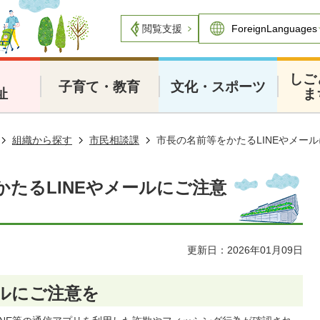
閲覧支援
・
しご
子育て・教育
文化・スポーツ
祉
ま
組織から探す
市民相談課
市長の名前等をかたるLINEやメー
かたるLINEやメールにご注意
更新日：2026年01月09日
ールにご注意を