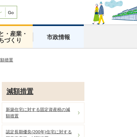
Go
と・産業・
市政情報
ちづくり
減額措置
減額措置
新築住宅に対する固定資産税の減
額措置
認定長期優良(200年)住宅に対する