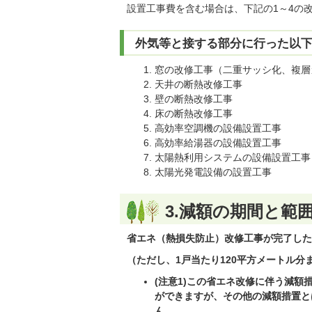
設置工事費を含む場合は、下記の1～4の
外気等と接する部分に行った以
窓の改修工事（二重サッシ化、複層
天井の断熱改修工事
壁の断熱改修工事
床の断熱改修工事
高効率空調機の設備設置工事
高効率給湯器の設備設置工事
太陽熱利用システムの設備設置工事
太陽光発電設備の設置工事
3.減額の期間と範
省エネ（熱損失防止）改修工事が完了した
（ただし、1戸当たり120平方メートル分
(注意1)この省エネ改修に伴う減
ができますが、その他の減額措置と
ん。