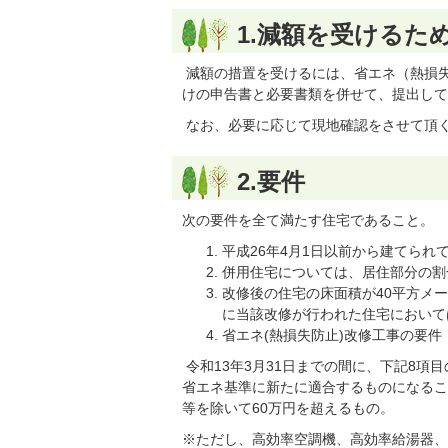
1.減額を受けるた
減額の措置を受けるには、省エネ（熱損失
けの申告書と必要書類を併せて、提出して
なお、必要に応じて現地確認をさせて頂
2.要件
次の要件を全て満たす住宅であること。
平成26年4月1日以前から建てら
併用住宅については、居住部分の割
改修後の住宅の床面積が40平方メー
に当該改修が行われた住宅においては
省エネ(熱損失防止)改修工事の要件
令和13年3月31日までの間に、下記8項
省エネ基準に新たに適合するものになるこ
等を除いて60万円を超えるもの。
※ただし、高効率空調機、高効率給湯器、