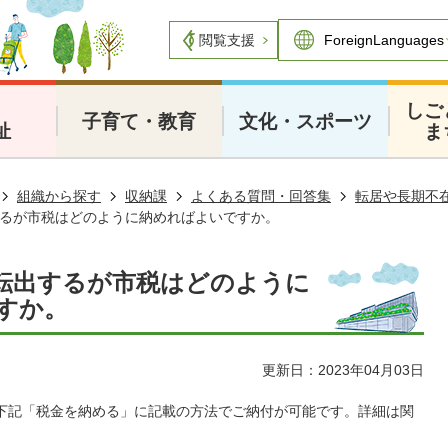
閲覧支援
・
しご
子育て・教育
文化・スポーツ
祉
ま
組織から探す
収納課
よくある質問・回答集
転居や長期不
るが市税はどのように納めればよいですか。
転出するが市税はどのように
すか。
更新日：2023年04月03日
下記「税金を納める」に記載の方法でご納付が可能です。詳細は関