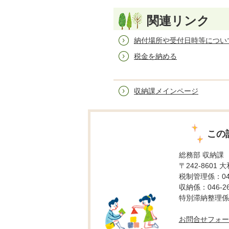
関連リンク
納付場所や受付日時等につい
税金を納める
収納課メインページ
この
総務部 収納課
〒242-8601 
税制管理係：046-
収納係：046-26
特別滞納整理係：0
お問合せフォー