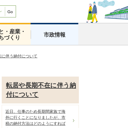
Go
と・産業・
市政情報
ちづくり
在に伴う納付について
転居や長期不在に伴う納
付について
近日、仕事のため長期間家族で海
外に行くことになりましたが、市
税の納付方法はどのようにすれば