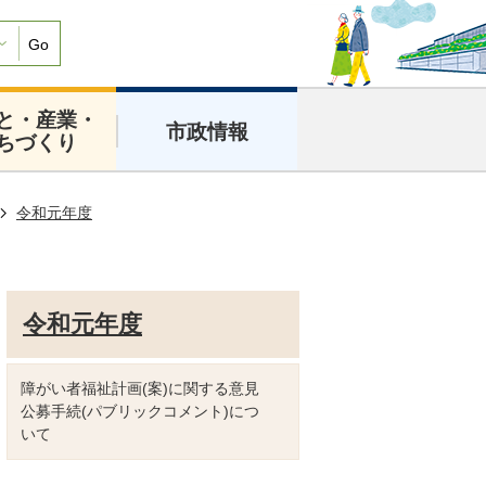
Go
と・産業・
市政情報
ちづくり
令和元年度
令和元年度
障がい者福祉計画(案)に関する意見
公募手続(パブリックコメント)につ
いて