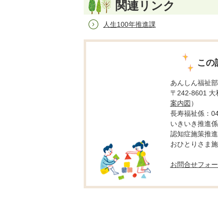
関連リンク
人生100年推進課
この
あんしん福祉部
〒242-8601
案内図
）
長寿福祉係：046-
いきいき推進係：0
認知症施策推進係：
おひとりさま施策推
お問合せフォー