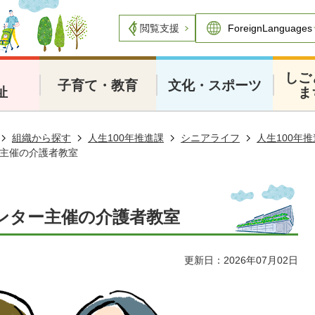
閲覧支援
・
しご
子育て・教育
文化・スポーツ
祉
ま
組織から探す
人生100年推進課
シニアライフ
人生100年
主催の介護者教室
ンター主催の介護者教室
更新日：2026年07月02日