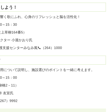
にしよう！
響く歌にふれ、心身のリフレッシュと脳を活性化！
～15：30
上草柳164番5）
クター 小瀧かおり氏
支援センターみなみ風📞（264）1000
方
用について説明し、施設選びのポイントを一緒に考えます。
～15：00
橋2－11）
井 友宣氏
7）9992