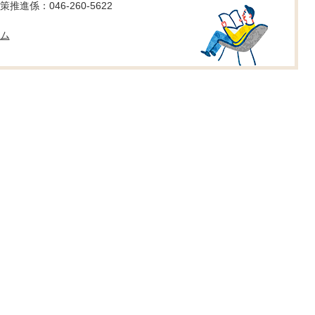
進係：046-260-5622
ム