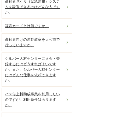
高齢者見守り（緊急通報）システ
ムを設置できるのはどんな人です
か。
福寿カードとは何ですか。
高齢者向けの運動教室を大和市で
行っていますか。
シルバー人材センターに入会・登
録するにはどうすればよいです
か。また、シルバー人材センター
にはどんな仕事を依頼できます
か。
バス借上料助成事業を利用したい
のですが、利用条件はあります
か。