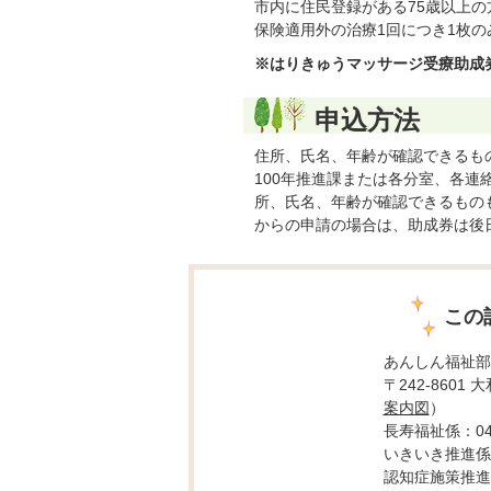
市内に住民登録がある75歳以上の
保険適用外の治療1回につき1枚の
※はりきゅうマッサージ受療助成券
申込方法
住所、氏名、年齢が確認できるも
100年推進課または各分室、各
所、氏名、年齢が確認できるもの
からの申請の場合は、助成券は後
この
あんしん福祉部
〒242-8601
案内図
）
長寿福祉係：046-
いきいき推進係：0
認知症施策推進係：