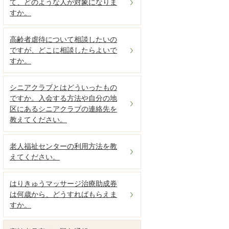
て、どのような人が対象になりま
すか。
高齢者虐待について相談したいの
ですが、どこに相談したらよいで
すか。
シニアクラブとはどういったもの
ですか。入会する方法や自分の地
区にあるシニアクラブの連絡先を
教えてください。
老人福祉センターの利用方法を教
えてください。
はりきゅうマッサージ治療助成券
は何歳から、どうすればもらえま
すか。