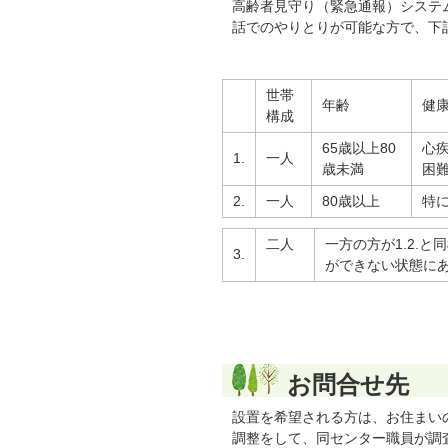
高齢者見守り（緊急通報）システ
話でのやりとりが可能な方で、下記
世帯
年齢
健
構成
65歳以上80
心
1.
一人
歳未満
困
2.
一人
80歳以上
特
二人
一方の方が1.2.
3.
ができない状態に
お問合せ先
設置を希望される方は、お住まい
調整をして、同センター職員が調