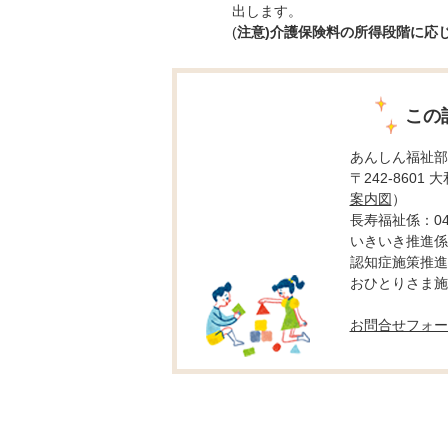
出します。
(
注意)介護保険料の所得段階に応
この
あんしん福祉部
〒242-8601
案内図
）
長寿福祉係：046-
いきいき推進係：0
認知症施策推進係：
おひとりさま施策推
お問合せフォー