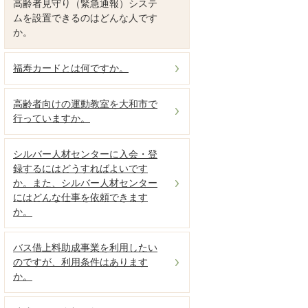
高齢者見守り（緊急通報）システ
ムを設置できるのはどんな人です
か。
福寿カードとは何ですか。
高齢者向けの運動教室を大和市で
行っていますか。
シルバー人材センターに入会・登
録するにはどうすればよいです
か。また、シルバー人材センター
にはどんな仕事を依頼できます
か。
バス借上料助成事業を利用したい
のですが、利用条件はあります
か。