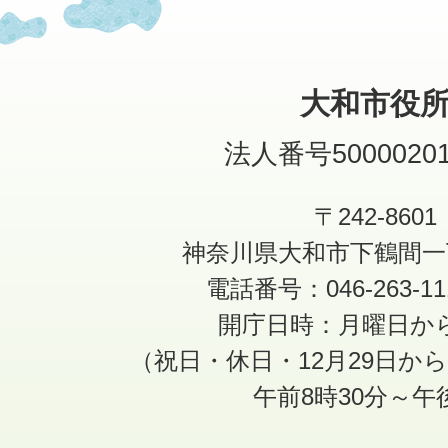
大和市役
法人番号50000201
〒242-8601
神奈川県大和市下鶴間一
電話番号：046-263-1
開庁日時：月曜日か
（祝日・休日・12月29日か
午前8時30分～午