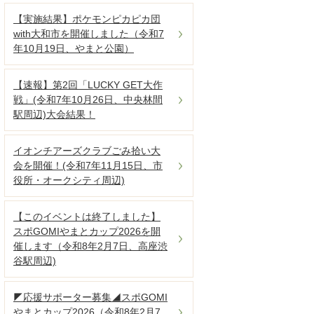
【実施結果】ポケモンピカピカ団
with大和市を開催しました（令和7
年10月19日、やまと公園）
【速報】第2回「LUCKY GET大作
戦」(令和7年10月26日、中央林間
駅周辺)大会結果！
イオンチアーズクラブごみ拾い大
会を開催！(令和7年11月15日、市
役所・オークシティ周辺)
【このイベントは終了しました】
スポGOMIやまとカップ2026を開
催します（令和8年2月7日、高座渋
谷駅周辺)
◤応援サポーター募集◢スポGOMI
やまとカップ2026（令和8年2月7