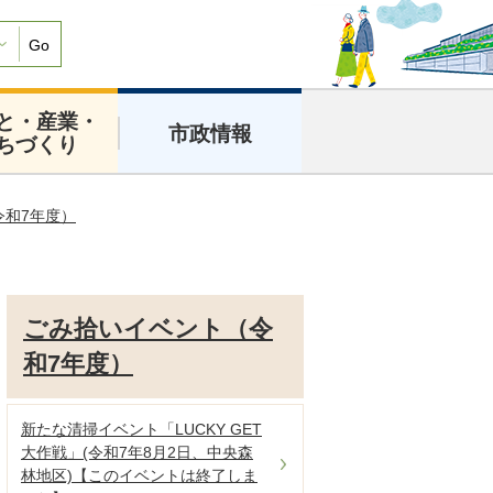
Go
と・産業・
市政情報
ちづくり
令和7年度）
ごみ拾いイベント（令
和7年度）
新たな清掃イベント「LUCKY GET
大作戦」(令和7年8月2日、中央森
林地区)【このイベントは終了しま