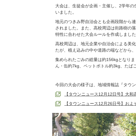
大会は、生徒会が企画・主催し、2学年の生
いました。
地元のつきみ野自治会とも企画段階から連
されました。また、高校周辺は街路樹の落
特性に合わせた大会ルールを作成しました
高校周辺は、地元企業や自治会による美化
たが、植え込みの中や道路の端などから、
集められたごみの総量は約156kgとなりま
ん・缶約7kg、ペットボトル約3kg、たばこ
今回の大会の様子は、地域情報誌『タウン
【タウンニュース12月12日号】大和
【タウンニュース12月26日号】およそ