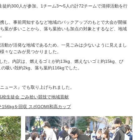
徒約300人が参加。1チーム3〜5人の計72チームで清掃活動を行
携し、事前周知するなど地域のバックアップのもとで大会が開催
ち葉が多いことから、落ち葉拾いも加点の対象とするなど、地域
。
活動が活発な地域であるため、一見ごみは少ないように見えまし
様々なごみが見つかりました。
した。内訳は、燃えるゴミが約13kg、燃えないゴミ約15kg、び
の吸い殻約2kg、落ち葉約116kgでした。
ニュース』でも取り上げられました。
高校生徒会 ごみ拾い競技で地域貢献
156kgを回収 スポGOMI和高カップ