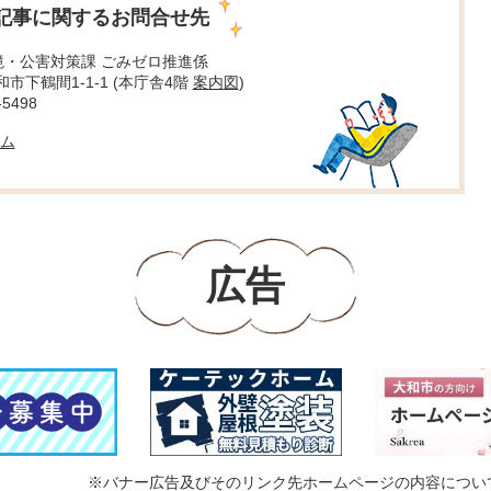
記事に関するお問合せ先
境・公害対策課 ごみゼロ推進係
大和市下鶴間1-1-1 (本庁舎4階
案内図
)
5498
ム
広告
※バナー広告及びそのリンク先ホームページの内容につい