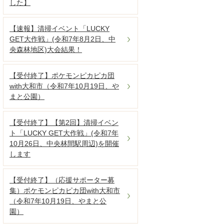
した】
【速報】清掃イベント「LUCKY
GET大作戦」(令和7年8月2日、中
央森林地区)大会結果！
【受付終了】ポケモンピカピカ団
with大和市（令和7年10月19日、や
まと公園）
【受付終了】【第2回】清掃イベン
ト「LUCKY GET大作戦」(令和7年
10月26日、中央林間駅周辺)を開催
します
【受付終了】（応援サポーター募
集）ポケモンピカピカ団with大和市
（令和7年10月19日、やまと公
園）