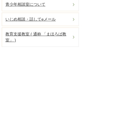
青少年相談室について
いじめ相談・話してeメール
教育支援教室 ( 通称 「まほろば教
室」 )