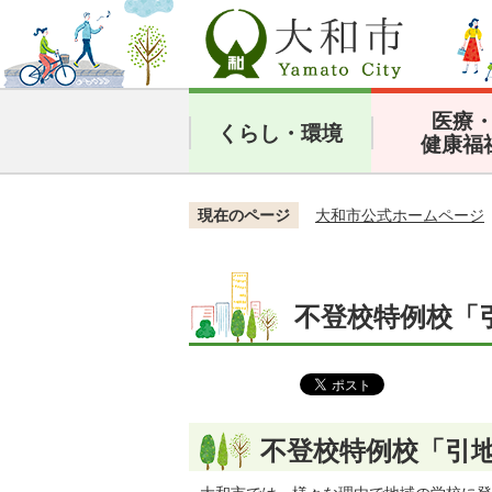
医療
くらし・環境
健康福
現在のページ
大和市公式ホームページ
不登校特例校「
不登校特例校「引