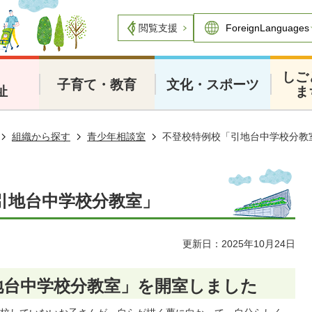
閲覧支援
・
しご
子育て・教育
文化・スポーツ
祉
ま
組織から探す
青少年相談室
不登校特例校「引地台中学校分教
引地台中学校分教室」
更新日：2025年10月24日
地台中学校分教室」を開室しました