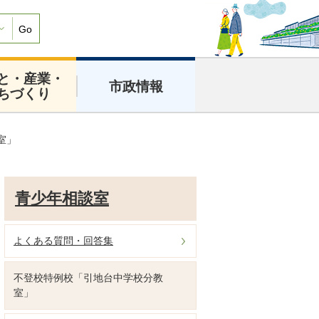
Go
と・産業・
市政情報
ちづくり
室」
青少年相談室
よくある質問・回答集
不登校特例校「引地台中学校分教
室」