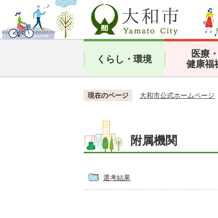
医療
くらし・環境
健康福
現在のページ
大和市公式ホームページ
附属機関
選考結果