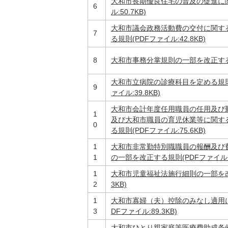
大和市長期優良住宅の普及の促進に関
6
ル:50.7KB)
大和市議会政務活動費の交付に関す
7
る規則(PDFファイル:42.8KB)
8
大和市事務分掌規則の一部を改正する規則
大和市立病院の診療科目を定める規則
9
ァイル:39.8KB)
大和市会計年度任用職員の任用及び
1
及び大和市職員の育児休業等に関す
0
る規則(PDFファイル:75.6KB)
1
大和市非常勤特別職職員の報酬及び
1
の一部を改正する規則(PDFファイル:65
1
大和市児童福祉法施行細則の一部を改正
2
3KB)
1
大和市寡婦（夫）控除のみなし適用
3
DFファイル:89.3KB)
大和市ひとり親家庭等医療費助成条