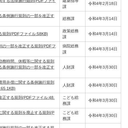
する法律施行細則(PDFファイ
建築指導
令和4年2月18日
課
る条例施行規則の一部を改正す
総務課
令和4年3月14日
政策総務
(PDFファイル:58KB)
令和4年3月14日
課
の一部を改正する規則(PDFフ
病院総務
令和4年3月14日
課
勤務時間、休暇等に関する規則
る条例施行規則の一部を改正す
人財課
令和4年3月30日
費用弁償に関する条例施行規則
人財課
令和4年3月30日
.1KB)
する規則(PDFファイル:48.
こども総
令和4年3月30日
務課
に関する規則を廃止する規則(P
こども総
令和4年3月30日
務課
例施行規則の一部を改正する規