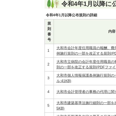
令和4年1月以降に
令和4年1月以降公布規則の詳細
規
則
内容
番
号
大和市会計年度任用職員の報酬、費
1
例施行規則の一部を改正する規則(PDFフ
大和市立病院の会計年度任用職員の
2
則の一部を改正する規則(PDFファイル:
大和市個人情報保護条例施行規則の一
3
ル:41KB)
4
大和市会計管理者の事務の代理に関する
大和市建築基準法施行細則の一部を改正
5
5KB)