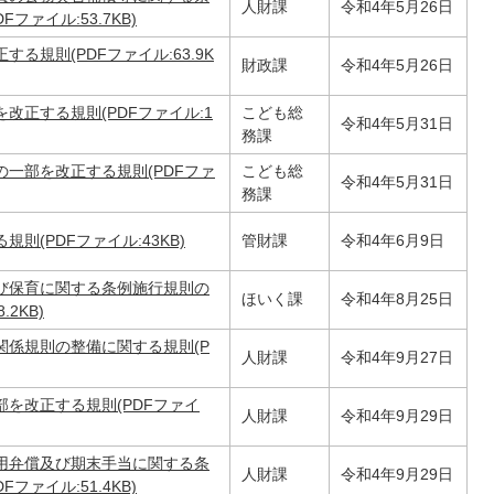
人財課
令和4年5月26日
ァイル:53.7KB)
る規則(PDFファイル:63.9K
財政課
令和4年5月26日
改正する規則(PDFファイル:1
こども総
令和4年5月31日
務課
一部を改正する規則(PDFファ
こども総
令和4年5月31日
務課
(PDFファイル:43KB)
管財課
令和4年6月9日
び保育に関する条例施行規則の
ほいく課
令和4年8月25日
2KB)
関係規則の整備に関する規則(P
人財課
令和4年9月27日
を改正する規則(PDFファイ
人財課
令和4年9月29日
用弁償及び期末手当に関する条
人財課
令和4年9月29日
ァイル:51.4KB)