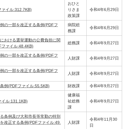
おひと
ル:312.7KB)
りさま
令和4年6月29日
政策課
例の一部を改正する条例(PDFフ
病院総
令和4年6月29日
務課
における選挙運動の公費負担に関
総務課
令和4年9月27日
ァイル:48.4KB)
例の一部を改正する条例(PDFフ
人財課
令和4年9月27日
例の一部を改正する条例(PDFフ
人財課
令和4年9月27日
PDFファイル:55.5KB)
財政課
令和4年9月27日
健康福
:131.1KB)
祉総務
令和4年9月27日
課
る条例及び大和市長等常勤の特別
令和4年11月30
正する条例(PDFファイル:49.
人財課
日