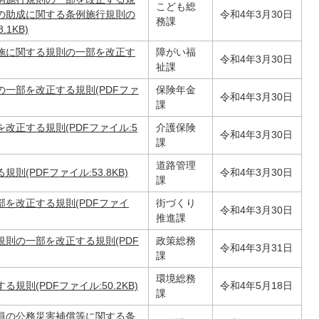
こども総
の助成に関する条例施行規則の
令和4年3月30日
務課
1KB)
施に関する規則の一部を改正す
障がい福
令和4年3月30日
祉課
一部を改正する規則(PDFファ
保険年金
令和4年3月30日
課
改正する規則(PDFファイル:5
介護保険
令和4年3月30日
課
道路管理
(PDFファイル:53.8KB)
令和4年3月30日
課
を改正する規則(PDFファイ
街づくり
令和4年3月30日
推進課
則の一部を改正する規則(PDF
政策総務
令和4年3月31日
課
環境総務
則(PDFファイル:50.2KB)
令和4年5月18日
課
員の公務災害補償等に関する条