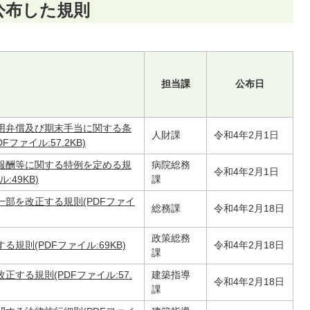
公布した規則
担当課
公布日
用弁償及び期末手当に関する条
人財課
令和4年2月1日
ァイル:57.2KB)
報酬等に関する特例を定める規
病院総務
令和4年2月1日
49KB)
課
部を改正する規則(PDFファイ
総務課
令和4年2月18日
政策総務
規則(PDFファイル:69KB)
令和4年2月18日
課
する規則(PDFファイル:57.
建築指導
令和4年2月18日
課