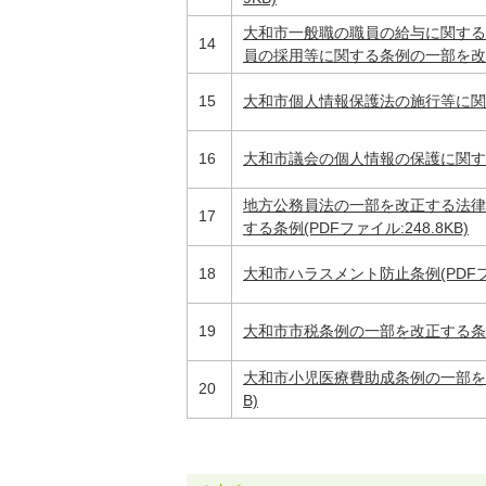
大和市一般職の職員の給与に関する
14
員の採用等に関する条例の一部を改正す
15
大和市個人情報保護法の施行等に関する条
16
大和市議会の個人情報の保護に関する条例
地方公務員法の一部を改正する法律
17
する条例(PDFファイル:248.8KB)
18
大和市ハラスメント防止条例(PDFファイ
19
大和市市税条例の一部を改正する条例(P
大和市小児医療費助成条例の一部を改正
20
B)