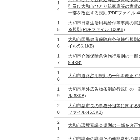
1
則及び大和市ひとり親家庭等の家賃
4
一部を改正する規則(PDFファイル:48.
1
大和市日常生活用具給付等事業の実
5
る規則(PDFファイル:100KB)
1
大和市国民健康保険税条例施行規則の
6
イル:56.1KB)
1
大和市介護保険条例施行規則の一部を
7
9.4KB)
1
大和市道路占用規則の一部を改正する規則
8
1
大和市屋外広告物条例施行規則の一部
9
ル:68KB)
2
大和市副市長の事務分担等に関する規
0
ファイル:45.3KB)
2
大和市環境審議会規則の一部を改正する規
1
2
大和市議会の議員その他非常勤の職