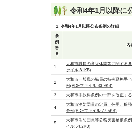
令和4年1月以降に
令和4年1月以降公布条例の詳細
条
例
内
番
号
大和市職員の育児休業等に関する条
1
ァイル:81KB)
大和市一般職の職員の特殊勤務手当
2
例(PDFファイル:83.9KB)
3
大和市手数料条例の一部を改正する条例(
大和市消防団員の定員、任用、服務
4
条例(PDFファイル:77.5KB)
大和市消防団員等公務災害補償条例
5
イル:54.2KB)