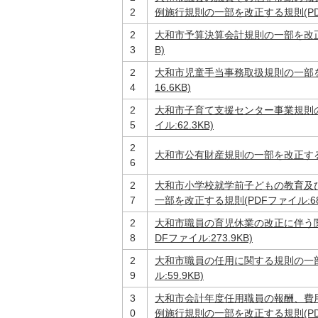
2
例施行規則の一部を改正する規則(PDFフ
2
大和市予算決算会計規則の一部を改正す
3
B)
2
大和市児童手当事務取扱規則の一部を
4
16.6KB)
2
大和市子育て支援センター事業規則の
5
イル:62.3KB)
2
大和市公有財産規則の一部を改正する規則
6
2
大和市小学校就学前子どもの教育及
7
一部を改正する規則(PDFファイル:68.
2
大和市職員の育児休業の改正に伴う
8
DFファイル:273.9KB)
2
大和市職員の任用に関する規則の一部
9
ル:59.9KB)
3
大和市会計年度任用職員の報酬、費
0
例施行規則の一部を改正する規則(PDFフ