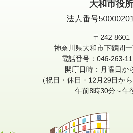
大和市役
法人番号50000201
〒242-8601
神奈川県大和市下鶴間一
電話番号：046-263-1
開庁日時：月曜日か
（祝日・休日・12月29日か
午前8時30分～午