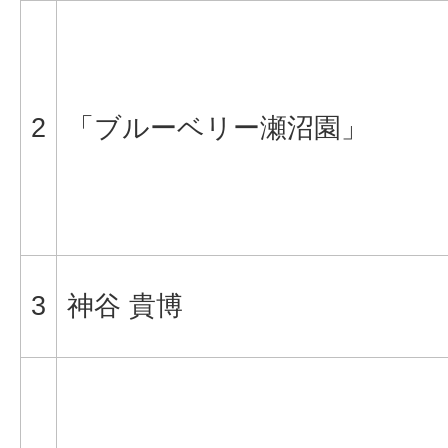
2
「ブルーベリー瀬沼園」
3
神谷 貴博