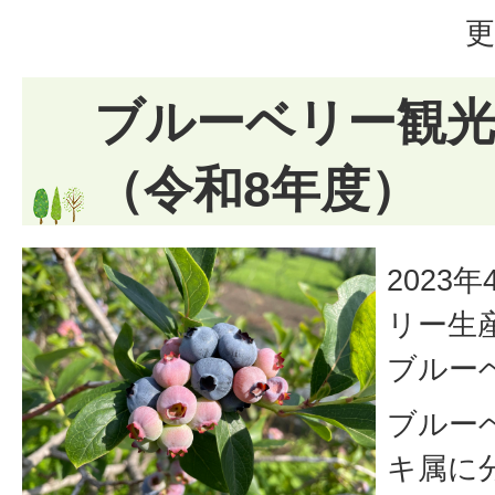
更
ブルーベリー観光
（令和8年度）
2023
リー生
ブルー
ブルー
キ属に