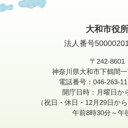
大和市役
法人番号50000201
〒242-8601
神奈川県大和市下鶴間一
電話番号：046-263-1
開庁日時：月曜日か
（祝日・休日・12月29日か
午前8時30分～午