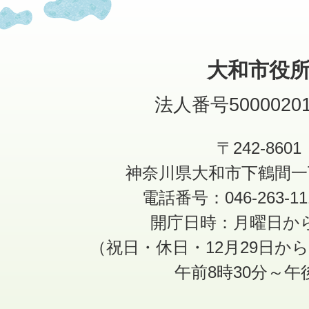
大和市役
法人番号50000201
〒242-8601
神奈川県大和市下鶴間一
電話番号：046-263-1
開庁日時：月曜日か
（祝日・休日・12月29日か
午前8時30分～午