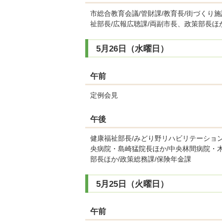
市総合教育会議/管財課/教育長/街づくり
祉部長/広報広聴課/両副市長、政策部長ほ
5月26日（水曜日）
午前
定例会見
午後
健康福祉部長/みどり野リハビリテーショ
央病院・島崎猛院長ほか/中央林間病院・木
部長ほか/政策総務課/保険年金課
5月25日（火曜日）
午前