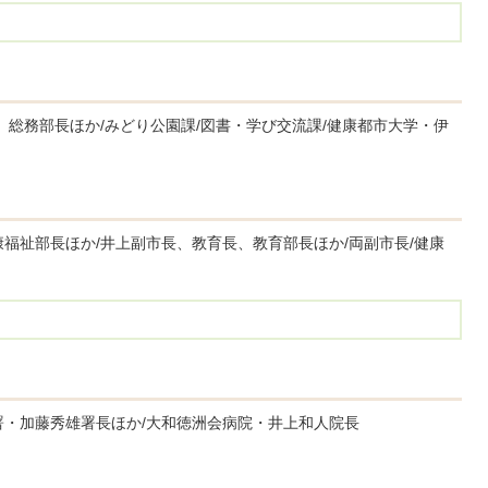
、総務部長ほか/みどり公園課/図書・学び交流課/健康都市大学・伊
福祉部長ほか/井上副市長、教育長、教育部長ほか/両副市長/健康
署・加藤秀雄署長ほか/大和徳洲会病院・井上和人院長