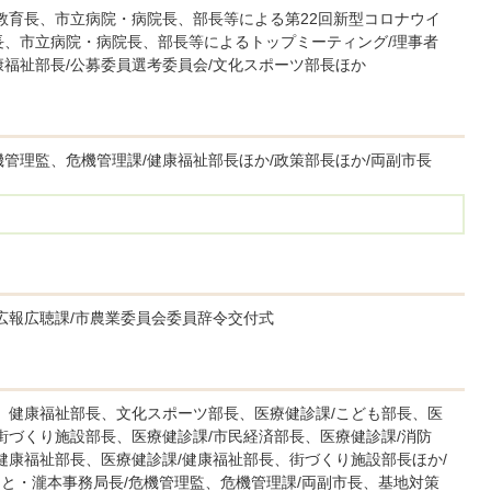
、教育長、市立病院・病院長、部長等による第22回新型コロナウイ
長、市立病院・病院長、部長等によるトップミーティング/理事者
康福祉部長/公募委員選考委員会/文化スポーツ部長ほか
管理監、危機管理課/健康福祉部長ほか/政策部長ほか/両副市長
広報広聴課/市農業委員会委員辞令交付式
長、健康福祉部長、文化スポーツ部長、医療健診課/こども部長、医
街づくり施設部長、医療健診課/市民経済部長、医療健診課/消防
健康福祉部長、医療健診課/健康福祉部長、街づくり施設部長ほか/
まと・瀧本事務局長/危機管理監、危機管理課/両副市長、基地対策