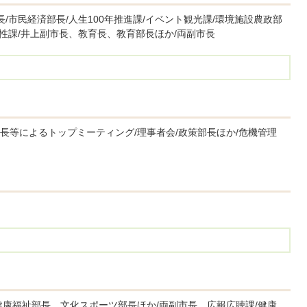
/市民経済部長/人生100年推進課/イベント観光課/環境施設農政部
活性課/井上副市長、教育長、教育部長ほか/両副市長
長等によるトップミーティング/理事者会/政策部長ほか/危機管理
健康福祉部長、文化スポーツ部長ほか/両副市長、広報広聴課/健康