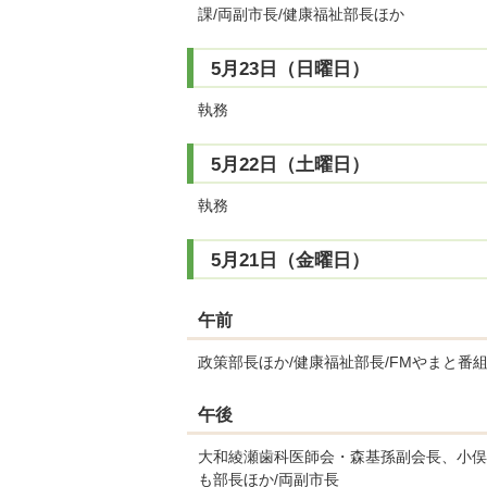
課/両副市長/健康福祉部長ほか
5月23日（日曜日）
執務
5月22日（土曜日）
執務
5月21日（金曜日）
午前
政策部長ほか/健康福祉部長/FMやまと番
午後
大和綾瀬歯科医師会・森基孫副会長、小俣
も部長ほか/両副市長