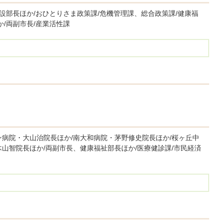
施設部長ほか/おひとりさま政策課/危機管理課、総合政策課/健康福
か/両副市長/産業活性課
ン病院・大山治院長ほか/南大和病院・茅野修史院長ほか/桜ヶ丘中
山智院長ほか/両副市長、健康福祉部長ほか/医療健診課/市民経済