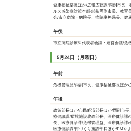
健康福祉部長ほか/広報広聴課/両副市長
ルス感染症対策本部会議/両副市長、教育
会/市立病院・病院長、病院事務局長、健
午後
市立病院診療科代表者会議・運営会議/危機
5月24日（月曜日）
午前
危機管理監/両副市長、健康福祉部長ほか/
午後
政策部長ほか/市民経済部長ほか/両副市
療健診課/環境施設農政部長、医療健診課/
長、医療健診課/危機管理監、医療健診課/
医療健診課/街づくり施設部長ほか/FMや