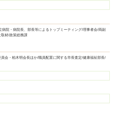
立病院・病院長、部長等によるトップミーティング/理事者会/両副
取材/政策総務課
員会・柏木明会長ほか/職員配置に関する市長査定/健康福祉部長/