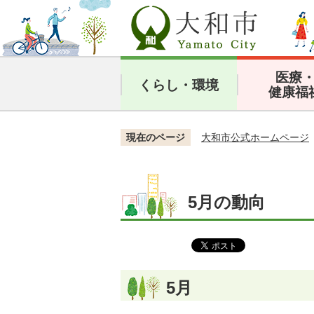
医療
くらし・環境
健康福
現在のページ
大和市公式ホームページ
5月の動向
5月