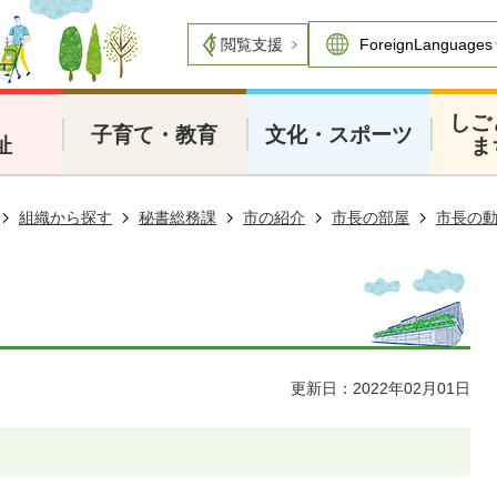
閲覧支援
・
しご
子育て・教育
文化・スポーツ
祉
ま
組織から探す
秘書総務課
市の紹介
市長の部屋
市長の
更新日：2022年02月01日