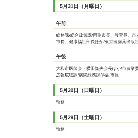
5月31日（月曜日）
午前
総務課/総合政策課/両副市長、教育長、市
市長、健康福祉部長ほか/東京医歯薬出版社
午後
大和市医師会・横田隆夫会長ほか/市農業委
広報広聴課/病院総務課/両副市長
5月30日（日曜日）
執務
5月29日（土曜日）
執務