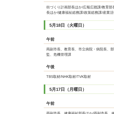
街づくり計画部長ほか/広報広聴課/教育部長
長ほか/健康福祉総務課/政策総務課/産業
5月18日（火曜日）
午前
両副市長、教育長、市立病院・病院長、部
監、危機管理課
午後
TBS取材/NHK取材/TVK取材
5月17日（月曜日）
午前
両副市長、健康福祉部長ほか/両副市長、